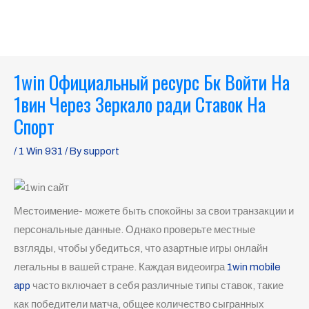
Skip
MAI
to
ME
content
Post
1win Официальный ресурс Бк Войти На
navigation
1вин Через Зеркало ради Ставок На
Спорт
/
1 Win 931
/ By
support
Местоимение- можете быть спокойны за свои транзакции и
персональные данные. Однако проверьте местные
взгляды, чтобы убедиться, что азартные игры онлайн
легальны в вашей стране. Каждая видеоигра
1win mobile
app
часто включает в себя различные типы ставок, такие
как победители матча, общее количество сыгранных