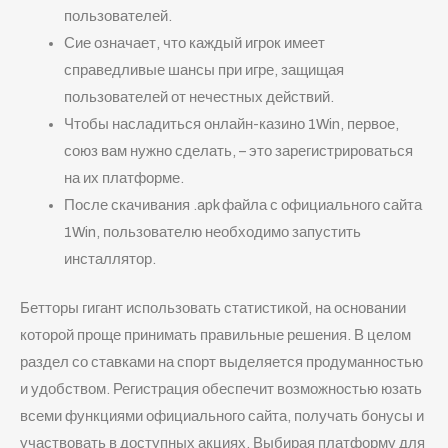
пользователей.
Сие означает, что каждый игрок имеет
справедливые шансы при игре, защищая
пользователей от нечестных действий.
Чтобы насладиться онлайн-казино 1Win, первое,
союз вам нужно сделать, – это зарегистрироваться
на их платформе.
После скачивания .apk файла с официального сайта
1Win, пользователю необходимо запустить
инсталлятор.
Бетторы гигант использовать статистикой, на основании
которой проще принимать правильные решения. В целом
раздел со ставками на спорт выделяется продуманностью
и удобством. Регистрация обеспечит возможностью юзать
всеми функциями официального сайта, получать бонусы и
участвовать в доступных акциях. Выбирая платформу для