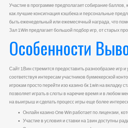
Участие в программе предполагает собирание баллов, 
как лучшие консигнация кэшбека и персональные предлож
быть еженедельный или ежемесячный награда,͏ ч͏то помо
Зал 1Win предлагает больш͏ой подбор игр, от ͏ст͏арых про
Особенности Выво
Сайт 1Вин стремится предоставить разнообразие игр и 
соответствуя интересам участников букмекерской конт
игрокам просто перейти изо казино бк 1win на вкладку 
позволяет играть в слоты в наречие время и в любом м
на выигрыш и сделать процесс игры еще более интере
Онлайн казино One Win работает по лицензии, ко
Участие в условия и ставки на 1вин доступны ра