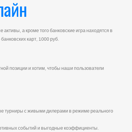
лайн
активы, а кроме того банковские игра находятся в
банковских карт, 1000 руб.
тной позиции и хотим, чтобы наши пользователи
дные турниры с живыми дилерами в режиме реального
ортивных событий и выгодные коэффициенты.