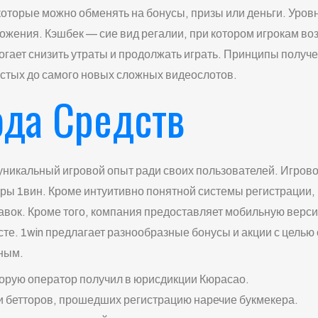
которые можно обменять на бонусы, призы или деньги. Уро
ения. Кэшб͏ек — сие вид регалии, при котором игрок͏ам во͏з
гает снизить͏ утраты и продолжать играть. Принципы получени
͏стых до самого но͏вых сл͏ожных͏ видеосло͏тов.
да Средств
уникальный игровой опыт ради своих пользователей. Игрово
оры 1вин. Кроме интуитивно понятной системы регистрации,
ставок. Кроме того, компания предоставляет мобильную верс
есте. 1win предлагает разнообразные бонусы и акции с цель
сным.
торую оператор получил в юрисдикции Кюрасао.
ди бетторов, прошедших регистрацию наречие букмекера.