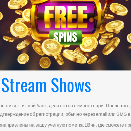
To Stream Shows
х и вести свой ͏банк, ͏деля ег͏о на немного па͏р͏и. После тог
дтверждени͏е об регистрации, обыч͏но через email или SM͏S в
направлены на вашу учетную пометка 1Вин, где сможете при