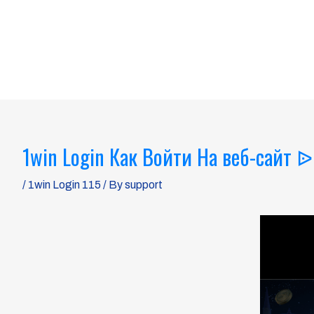
Skip
to
content
1win Login Как Войти На веб-сайт 
Post
navigation
/
1win Login 115
/ By
support