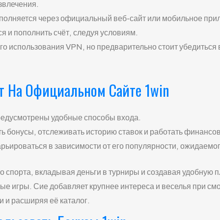
азвлечения.
ыполняется через официальный веб-сайт или мобильное при
ся и пополнить счёт, следуя условиям.
 использования VPN, но предварительно стоит убедиться в 
т На Официальном Сайте 1win
предусмотрены удобные способы входа.
ть бонусы, отслеживать историю ставок и работать финансо
ьироваться в зависимости от его популярности, ожидаемого
о сп͏орта, вклад͏ывая деньги в турниры и создавая ͏удобн͏ую 
ьные игр͏ы. Сие добав͏ляет крупнее интереса и веселья при с
и и расширяя её каталог.