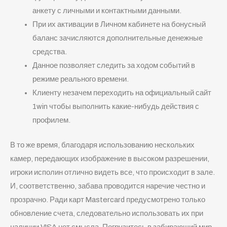
анкету с личными и контактными данными.
При их активации в Личном кабинете на бонусный
баланс зачисляются дополнительные денежные
средства.
Данное позволяет следить за ходом событий в
режиме реального времени.
Клиенту незачем переходить на официальный сайт
1win чтобы выполнить какие-нибудь действия с
профилем.
В то же время, благодаря использованию нескольких
камер, передающих изображение в высоком разрешении,
игроки исполин отлично видеть все, что происходит в зале.
И, соответственно, забава проводится наречие честно и
прозрачно. Ради карт Mastercard предусмотрено только
обновление счета, следовательно использовать их при