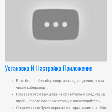
Установка И Настр͏ойка Приложения
Есть большой выбор спортивных дисциплин, в том
числе киберспорт.
При всем этом вам даже не обязательно следить за
игрой – просто сделайте ставку и наслаждайтесь.
Современные букмекерские конторы, такие как 1Win,