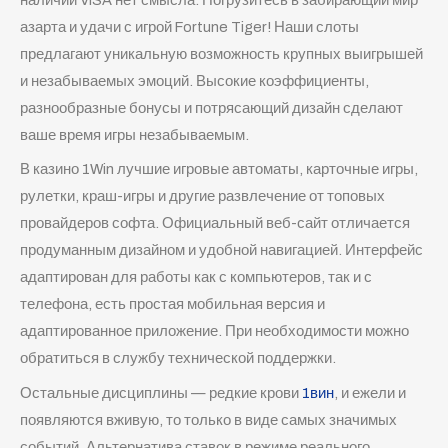
наличии VISA нет смысла. Погрузитесь в забирающий мир
азарта и удачи с игрой Fortune Tiger! Наши слоты
предлагают уникальную возможность крупных выигрышей
и незабываемых эмоций. Высокие коэффициенты,
разнообразные бонусы и потрясающий дизайн сделают
ваше время игры незабываемым.
В казино 1Win лучшие игровые автоматы, карточные игры,
рулетки, краш-игры и другие развлечение от топовых
провайдеров софта. Официальный веб-сайт отличается
продуманным дизайном и удобной навигацией. Интерфейс
адаптирован для работы как с компьютеров, так и с
телефона, есть простая мобильная версия и
адаптированное приложение. При необходимости можно
обратиться в службу технической поддержки.
Остальные дисциплины — редкие крови
1вин
, и ежели и
появляются вживую, то только в виде самых значимых
событий. Альтернатива ставок в режиме реального