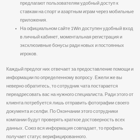
предлагают пользователям удобный доступ к
ставкам на спорт и азартным играм через мобильные
приложения.
На официальном сайте 1Win доступен удобный вход
в личный кабинет, моментальная регистрация и
эксклюзивные бонусы ради новых и постоянных
игроков.
Каждый предлог них отвечает за предоставление помощи и
информации по определенному вопросу. Ежели же вы
неверно обратитесь, то сотрудник чата постарается
переадресовать вас на нужного специалиста. Ради этого от
клиента потребуется лишь отправить фотографии своего
документа и селфи. По Окончании этого сотрудники
компании будут проверять краткое достоверность всех
данных. Союз вся информация совпадает, то профиль
получает статус верифицированного.