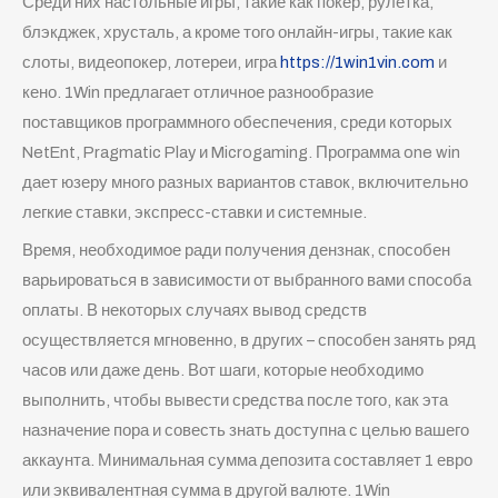
Среди них настольные игры, такие как покер, рулетка,
блэкджек, хрусталь, а кроме того онлайн-игры, такие как
слоты, видеопокер, лотереи, игра
https://1win1vin.com
и
кено. 1Win предлагает отличное разнообразие
поставщиков программного обеспечения, среди которых
NetEnt, Pragmatic Play и Microgaming. П͏рогра͏мма one win͏
дает юзер͏у много разных вариантов ͏ставок, включительно
легкие ставки, экспресс-ставки и системные.
Время, необходимое ради получения дензнак, способен
варьироваться в зависимости от выбранного вами способа
оплаты. В некоторых случаях вывод средств
осуществляется мгновенно, в других – способен занять ряд
часов или даже день. Вот шаги, которые необходимо
выполнить, чтобы вывести средства после того, как эта
назначение пора и совесть знать доступна с целью вашего
аккаунта. Минимальная сумма депозита составляет 1 евро
или эквивалентная сумма в другой валюте. 1Win