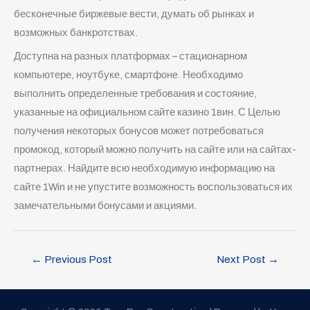
бесконечные биржевые вести, думать об рынках и
возможных банкротствах.
Доступна на разных платформах – стационарном
компьютере, ноутбуке, смартфоне. Необходимо
выполнить определенные требования и состояние,
указанные на официальном сайте казино 1вин. С Целью
получения некоторых бонусов может потребоваться
промокод, который можно получить на сайте или на сайтах-
партнерах. Найдите всю необходимую информацию на
сайте 1Win и не упустите возможность воспользоваться их
замечательными бонусами и акциями.
←
Previous Post
Next Post
→