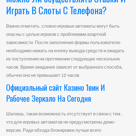
Играть В Слоты С Телефона?
Важно отметить, словно игровые автоматы могут быть
опасны с целью игроков с проблемами азартной
зависимости. После заполнения формы пользователю
необходимо нажать на кнопку вывода средств и ожидать
их поступления на протяжении следующих нескольких
часов. Время ожидания зависит от выбранного способа,
обычно оно не превышает 12 часов.
Официальный сайт Казино 1вин И
Рабочее Зеркало На Сегодня
Шалишь, такая возможность отсутствует в связи с тем ,
что для игровых автоматов не предусмотрены демо-
версии. Ради обхода блокировки лучше всего