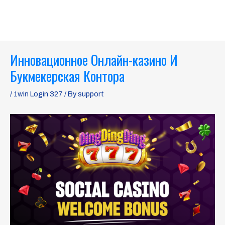
Skip
MAI
to
ME
content
Post
Инновационное Онлайн-казино И
navigation
Букмекерская Контора
/
1win Login 327
/ By
support