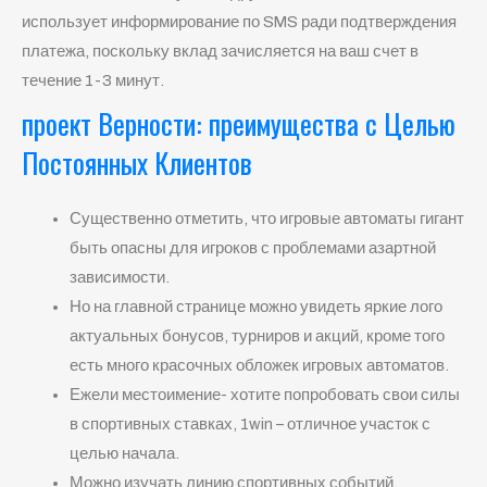
использует информирование по SMS ради подтверждения
платежа, поскольку вклад зачисляется на ваш счет в
течение 1-3 минут.
проект Верности: преимущества с Целью
Пос͏тоянных Клиентов
Существенно отметить, что игровые автоматы гигант
быть опасны для игроков с проблемами азартной
зависимости.
Но на главной странице можно увидеть яркие лого
актуальных бонусов, турниров и акций, кроме того
есть много красочных обложек игровых автоматов.
Ежели местоимение- хотите попробовать свои силы
в спортивных ставках, 1win – отличное участок с
целью начала.
Можно изучать линию спортивных событий,