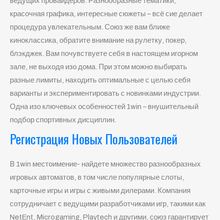
ведущих провайдеров. Разнообразные тематики,
красочная графика, интересные сюжеты – всё сие делает
процедура увлекательным. Союз же вам ближе
киноклассика, обратите внимание на рулетку, покер,
блэкджек. Вам почувствуете себя в настоящем игорном
зале, не выходя изо дома. При этом можно выбирать
разные лимиты, находить оптимальные с целью себя
варианты и экспериментировать с новинками индустрии.
Одна изо ключевых особенностей 1win – внушительный
подбор спортивных дисциплин.
Регистрация Новых Пользователей
В 1win местоимение- найдете множество разнообразных
игровых автоматов, в том числе популярные слоты,
карточные игры и игры с живыми дилерами. Компания
сотрудничает с ведущими разработчиками игр, такими как
NetEnt, Microgaming, Playtech и другими, союз гарантирует