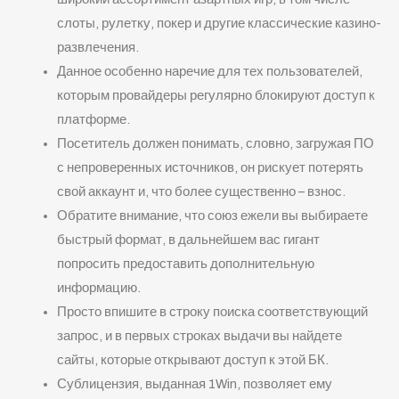
слоты, рулетку, покер и другие классические казино-
развлечения.
Данное особенно наречие для тех пользователей,
которым провайдеры регулярно блокируют доступ к
платформе.
Посетитель должен понимать, словно, загружая ПО
с непроверенных источников, он рискует потерять
свой аккаунт и, что более существенно – взнос.
Обратите внимание, что союз ежели вы выбираете
быстрый формат, в дальнейшем вас гигант
попросить предоставить дополнительную
информацию.
Просто впишите в строку поиска соответствующий
запрос, и в первых строках выдачи вы найдете
сайты, которые открывают доступ к этой БК.
Сублицензия, выданная 1Win, позволяет ему