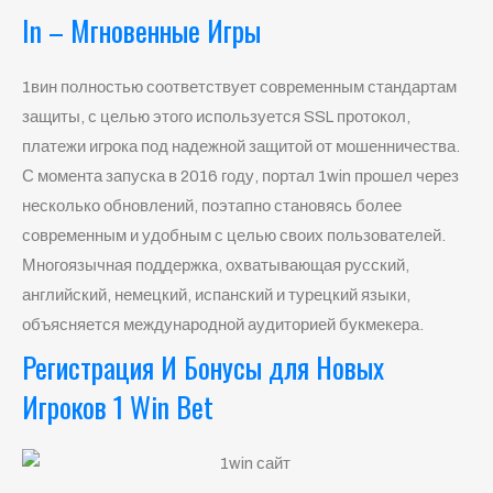
In – Мгновенные Игры
1вин полностью соответствует современным стандартам
защиты, с целью этого используется SSL протокол,
платежи игрока под надежной защитой от мошенничества.
С момента запуска в 2016 году, портал 1win прошел через
несколько обновлений, поэтапно становясь более
современным и удобным с целью своих пользователей.
Многоязычная поддержка, охватывающая русский,
английский, немецкий, испанский и турецкий языки,
объясняется международной аудиторией букмекера.
Регистрация И Бонусы для Новых
Игроков 1 Win Bet