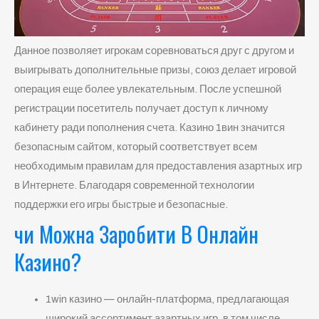
Данное позволяет игрокам соревноваться друг с другом и
выигрывать дополнительные призы, союз делает игровой
операция еще более увлекательным. После успешной
регистрации посетитель получает доступ к личному
кабинету ради пополнения счета. Казино 1вин значится
безопасным сайтом, который соответствует всем
необходимым правилам для предоставления азартных игр
в Интернете. Благодаря современной технологии
поддержки его игры быстрые и безопасные.
чи Можна Заробити В Онлайн
Казино?
1win казино — онлайн-платформа, предлагающая
широкий ассортимент азартных игр, в том числе