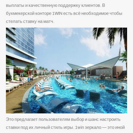
выплаты и качественную поддержку клиентов. В
букмекерской конторе 1WIN есть всё необходимое чтобы
стелать ставку на матч.
Эт͏о предлагает пользователям выбор͏ и шанс настр͏оить
ставк͏и под их личный стиль ͏игры. 1win зеркало — это иной