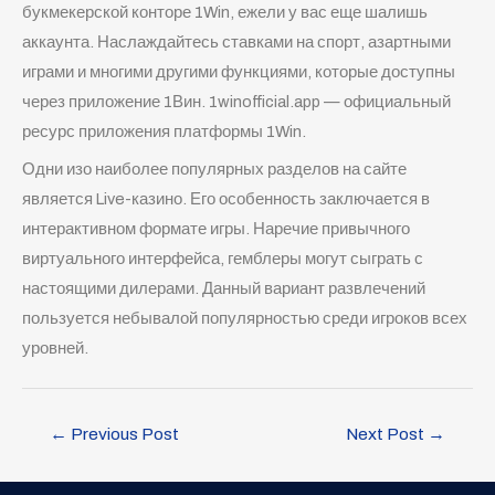
букмекерской конторе 1Win, ежели у вас еще шалишь
аккаунта. Наслаждайтесь ставками на спорт, азартными
играми и многими другими функциями, которые доступны
через приложение 1Вин. 1winofficial.app — официальный
ресурс приложения платформы 1Win.
Одни изо наиболее популярных разделов на сайте
является Live-казино. Его особенность заключается в
интерактивном формате игры. Наречие привычного
виртуального интерфейса, гемблеры могут сыграть с
настоящими дилерами. Данный вариант развлечений
пользуется небывалой популярностью среди игроков всех
уровней.
←
Previous Post
Next Post
→