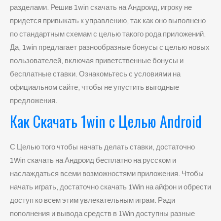
разделами. Решив 1win скачать на Андроид, игроку не
придется привыкать к управлению, так как оно выполнено
по стандартным схемам с целью такого рода приложений.
Да, 1win предлагает разнообразные бонусы с целью новых
пользователей, включая приветственные бонусы и
бесплатные ставки. Ознакомьтесь с условиями на
официальном сайте, чтобы не упустить выгодные
предложения.
Как Скачать 1win с Целью Android
С Целью того чтобы начать делать ставки, достаточно
1Win скачать на Андроид бесплатно на русском и
наслаждаться всеми возможностями приложения. Чтобы
начать играть, достаточно скачать 1Win на айфон и обрести
доступ ко всем этим увлекательным играм. Ради
пополнения и вывода средств в 1Win доступны разные