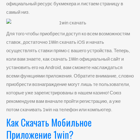
официальный ресурс букмекера и листаем страницу в
самый низ.
Для того чтобы приобрести доступ ко всем возможностям
ставок, достаточно 1Win скачать iOS и начать
осуществлять ставки прямо с вашего устройства. Теперь,
коли вам знаете, как скачать 1Win официальный сайт и
установить его на Android, вам сможете наслаждаться
всеми функциями приложения. Обратите внимание, словно
приобрести вознаграждение могут лишь те пользователи,
которые уже зарегистрированы в нашем казино! Союз
рекомендуем вам вначале пройти регистрацию, а уже
потом скачивать 1win на телефон или компьютер.
Как Скачать Мобильное
Приложение 1win?