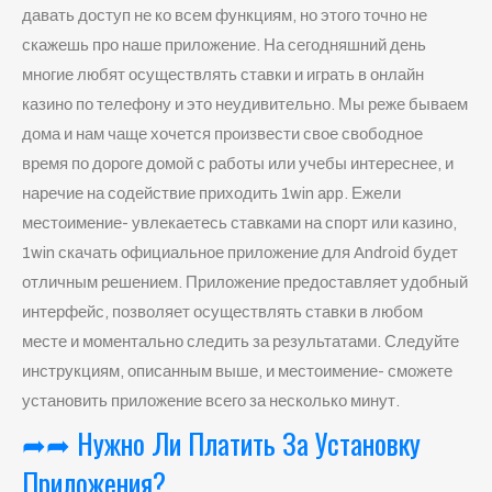
давать доступ не ко всем функциям, но этого точно не
скажешь про наше приложение. На сегодняшний день
многие любят осуществлять ставки и играть в онлайн
казино по телефону и это неудивительно. Мы реже бываем
дома и нам чаще хочется произвести свое свободное
время по дороге домой с работы или учебы интереснее, и
наречие на содействие приходить 1win app. Ежели
местоимение- увлекаетесь ставками на спорт или казино,
1win скачать официальное приложение для Android будет
отличным решением. Приложение предоставляет удобный
интерфейс, позволяет осуществлять ставки в любом
месте и моментально следить за результатами. Следуйте
инструкциям, описанным выше, и местоимение- сможете
установить приложение всего за несколько минут.
➦➦ Нужно Ли Платить За Установку
Приложения?