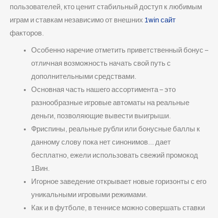
пользователей, кто ценит стабильный доступ к любимым
играм и ставкам независимо от внешних
1win сайт
факторов.
Особенно наречие отметить приветственный бонус –
отличная возможность начать свой путь с
дополнительными средствами.
Основная часть нашего ассортимента – это
разнообразные игровые автоматы на реальные
деньги, позволяющие вывести выигрыши.
Фриспины, реальные рубли или бонусные баллы к
данному слову пока нет синонимов… дает
бесплатно, ежели использовать свежий промокод
1Вин.
Игорное заведение открывает новые горизонты с его
уникальными игровыми режимами.
Как и в футболе, в теннисе можно совершать ставки