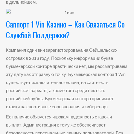
в дальнейшем.
Саппорт 1 Vin Казино – Как Связаться Со
Службой Поддержки?
Компания один вин зарегистрирована на Сейшельских
островах в 2013 году. Поскольку информации буква
букмекерской конторе практически нет, мы рассматриваем
эту дату как отправную точку. Букмекерская контора 1 Win
существует исключительно онлайн, на сайте есть
российская вариант, а кроме того среди них есть
российский рубль. Букмекерская контора принимает
ставки на спортивные соревнования и киберспорт.
Ее наличие обязуется игрокам надежность ставок и
выплат. Администрация к тому же обеспечивает
безопасность персональных данных пользователей. Вся