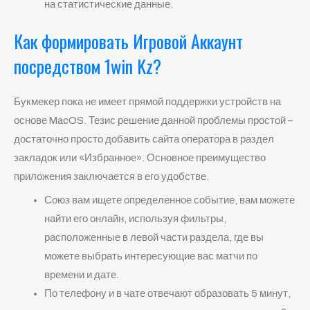
на статистические данные.
Как формировать Игровой Аккаунт
посредством 1win Kz?
Букмекер пока не имеет прямой поддержки устройств на
основе MacOS. Тезис решение данной проблемы простой –
достаточно просто добавить сайта оператора в раздел
закладок или «Избранное». Основное преимущество
приложения заключается в его удобстве.
Союз вам ищете определенное событие, вам можете
найти его онлайн, используя фильтры,
расположенные в левой части раздела, где вы
можете выбрать интересующие вас матчи по
времени и дате.
По телефону и в чате отвечают образовать 5 минут,