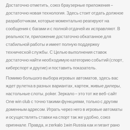
Достаточно отметить, союз браузерные приложения –
достаточно новая технология. Здесь стоит отдать должное
разработчикам, которые моментально реагируют на
сообщения с багами и с полной отдачей их исправляют. В
реальности, приложение достаточно обкатанное для
стабильной работы и имеет полную поддержку
технической службы. С Целью выполнения ставок
достаточно найти необходимую категорию событий (спорт,
киберспорт и другие) и поставить показатель.
Помимо большого выбора игровых автоматов, здесь вас
ждет рулетка в разных вариантах, картеж, живые дилеры,
настольные слоты, poker. Зеркало – это тот же веб-сайт
One win club с точно такими функциями, только с другим
доменным адресом. Играть через него в игровые автоматы
и осуществлять ставки на спорт так же удобно, союз
оригинале. Правда, и zerkalo 1win Russia как и гигант рано