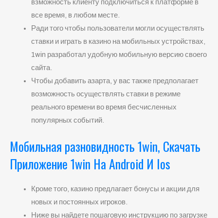
взможность клиенту подключиться к платформе в
все время, в любом месте.
Ради того чтобы пользователи могли осуществлять
ставки и играть в казино на мобильных устройствах,
1win разработал удобную мобильную версию своего
сайта.
Чтобы добавить азарта, у вас также предполагает
возможность осуществлять ставки в режиме
реального времени во время бесчисленных
популярных событий.
Мобильная разновидность 1win, Скачать
Приложение 1win На Android И Ios
Кроме того, казино предлагает бонусы и акции для
новых и постоянных игроков.
Ниже вы найдете пошаговую инструкцию по загрузке