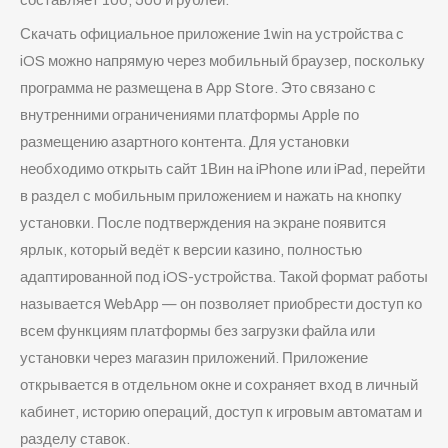
Скачать официальное приложение 1win на устройства с
iOS можно напрямую через мобильный браузер, поскольку
программа не размещена в App Store. Это связано с
внутренними ограничениями платформы Apple по
размещению азартного контента. Для установки
необходимо открыть сайт 1Вин на iPhone или iPad, перейти
в раздел с мобильным приложением и нажать на кнопку
установки. После подтверждения на экране появится
ярлык, который ведёт к версии казино, полностью
адаптированной под iOS-устройства. Такой формат работы
называется WebApp — он позволяет приобрести доступ ко
всем функциям платформы без загрузки файла или
установки через магазин приложений. Приложение
открывается в отдельном окне и сохраняет вход в личный
кабинет, историю операций, доступ к игровым автоматам и
разделу ставок.