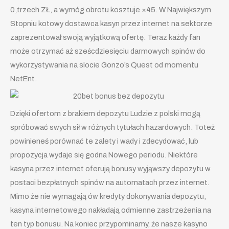
0,trzech ZŁ, a wymóg obrotu kosztuje ×45. W Największym
Stopniu kotowy dostawca kasyn przez internet na sektorze
zaprezentował swoją wyjątkową ofertę. Teraz każdy fan
może otrzymać aż sześcdziesięciu darmowych spinów do
wykorzystywania na slocie Gonzo’s Quest od momentu
NetEnt.
Dzięki ofertom z brakiem depozytu Ludzie z polski mogą
spróbować swych sił w różnych tytułach hazardowych. Toteż
powinieneś porównać te zalety i wady i zdecydować, lub
propozycja wydaje się godna Nowego periodu. Niektóre
kasyna przez internet oferują bonusy wyjąwszy depozytu w
postaci bezpłatnych spinów na automatach przez internet.
Mimo że nie wymagają ów kredyty dokonywania depozytu,
kasyna internetowego nakładają odmienne zastrzeżenia na
ten typ bonusu. Na koniec przypominamy, że nasze kasyno