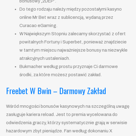
bonusowy „2DEP”.
Do tego rodzaju należy między pozostałymi kasyno
online Mr Bet wraz z sublicencją, wydaną przez
Curacao eGaming.
W Największym Stopniu zalecamy skorzystać z ofert
powitalnych Fortuny i Superbet, ponieważ znajdziecie
w tamtym miejscu najważniejsze bonusy na niezwykle
atrakcyjnych ustaleniach.
Bukmacher według prostu przyznaje Ci darmowe
środki, za które możesz postawić zakład.
Freebet W Bwin – Darmowy Zakład
Wśród mnogości bonusów kasynowych na szczególną uwagę
zasługuje kariera reload. Jest to premia wycelowana do
odwiedzenia graczy, którzy systematycznie grają w serwisie
hazardowym zbyt pieniądze. Fan według dokonaniu X