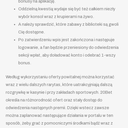
bonusy na aplikację.
Oddzielną kwestią wydaje się być też całkiem niezły
wybór konsol wraz z krupierami na żywo.
A należy sprawdzić, które zabawy z biblioteki są gwoli
Cię dostępne.
Po zatwierdzeniu wpis jest zakończona i następuje
logowanie, a fan będzie przeniesiony do odwiedzenia
sekcji wpłat, aby doładować konto i odebrać 1-wszy
bonus.
Według wykorzystaniu oferty powitalnej można korzystać
wraz z wielu dalszych rarytas, które uatrakcyjniają dalszą
rozgrywkę w kasynie i przy zakładach sportowych. 20Bet
określa na różnorodność ofert oraz stały dostęp do
odwiedzenia następnych premii. Dzięki wstecz zawsze
można zaplanować następujące działania w portalu w ten
sposób, żeby grać z pomocniczymi środkami bądź wraz z