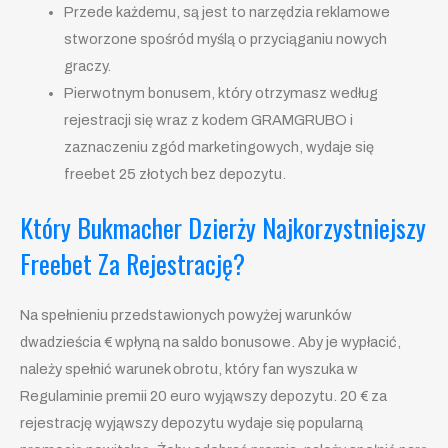
Przede każdemu, są jest to narzędzia reklamowe
stworzone spośród myślą o przyciąganiu nowych
graczy.
Pierwotnym bonusem, który otrzymasz według
rejestracji się wraz z kodem GRAMGRUBO i
zaznaczeniu zgód marketingowych, wydaje się
freebet 25 złotych bez depozytu.
Który Bukmacher Dzierży Najkorzystniejszy
Freebet Za Rejestrację?
Na spełnieniu przedstawionych powyżej warunków
dwadzieścia € wpłyną na saldo bonusowe. Aby je wypłacić,
należy spełnić warunek obrotu, który fan wyszuka w
Regulaminie premii 20 euro wyjąwszy depozytu. 20 € za
rejestrację wyjąwszy depozytu wydaje się popularną