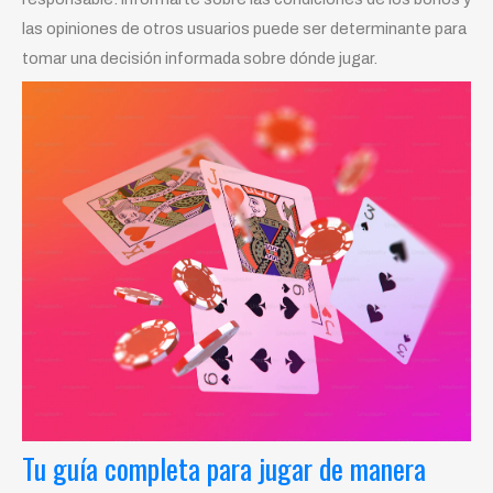
las opiniones de otros usuarios puede ser determinante para
tomar una decisión informada sobre dónde jugar.
Tu guía completa para jugar de manera