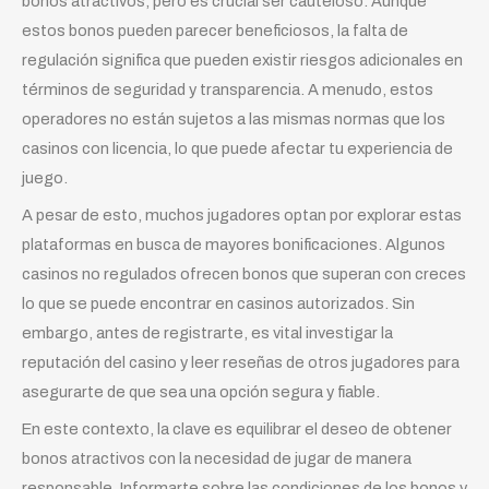
bonos atractivos, pero es crucial ser cauteloso. Aunque
estos bonos pueden parecer beneficiosos, la falta de
regulación significa que pueden existir riesgos adicionales en
términos de seguridad y transparencia. A menudo, estos
operadores no están sujetos a las mismas normas que los
casinos con licencia, lo que puede afectar tu experiencia de
juego.
A pesar de esto, muchos jugadores optan por explorar estas
plataformas en busca de mayores bonificaciones. Algunos
casinos no regulados ofrecen bonos que superan con creces
lo que se puede encontrar en casinos autorizados. Sin
embargo, antes de registrarte, es vital investigar la
reputación del casino y leer reseñas de otros jugadores para
asegurarte de que sea una opción segura y fiable.
En este contexto, la clave es equilibrar el deseo de obtener
bonos atractivos con la necesidad de jugar de manera
responsable. Informarte sobre las condiciones de los bonos y