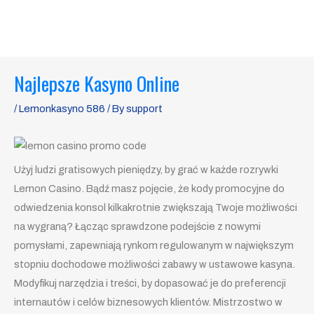
Skip
MAI
to
ME
content
Post
Najlepsze Kasyno Online
navigation
/
Lemonkasyno 586
/ By
support
Użyj ludzi gratisowych pieniędzy, by grać w każde rozrywki
Lemon Casino. Bądź masz pojęcie, że kody promocyjne do
odwiedzenia konsol kilkakrotnie zwiększają Twoje możliwości
na wygraną? Łącząc sprawdzone podejście z nowymi
pomysłami, zapewniają rynkom regulowanym w największym
stopniu dochodowe możliwości zabawy w ustawowe kasyna.
Modyfikuj narzędzia i treści, by dopasować je do preferencji
internautów i celów biznesowych klientów. Mistrzostwo w