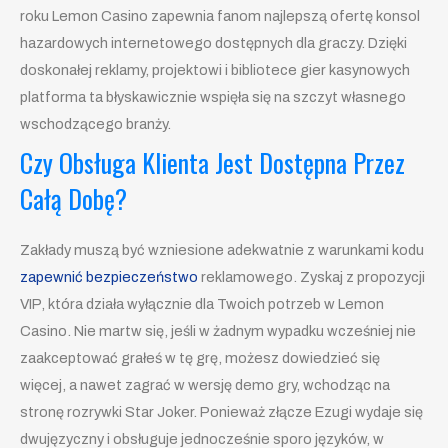
roku Lemon Casino zapewnia fanom najlepszą ofertę konsol
hazardowych internetowego dostępnych dla graczy. Dzięki
doskonałej reklamy, projektowi i bibliotece gier kasynowych
platforma ta błyskawicznie wspięła się na szczyt własnego
wschodzącego branży.
Czy Obsługa Klienta Jest Dostępna Przez
Całą Dobę?
Zakłady muszą być wzniesione adekwatnie z warunkami kodu
zapewnić bezpieczeństwo
reklamowego. Zyskaj z propozycji
VIP, która działa wyłącznie dla Twoich potrzeb w Lemon
Casino. Nie martw się, jeśli w żadnym wypadku wcześniej nie
zaakceptować grałeś w tę grę, możesz dowiedzieć się
więcej, a nawet zagrać w wersję demo gry, wchodząc na
stronę rozrywki Star Joker. Ponieważ złącze Ezugi wydaje się
dwujęzyczny i obsługuje jednocześnie sporo języków, w