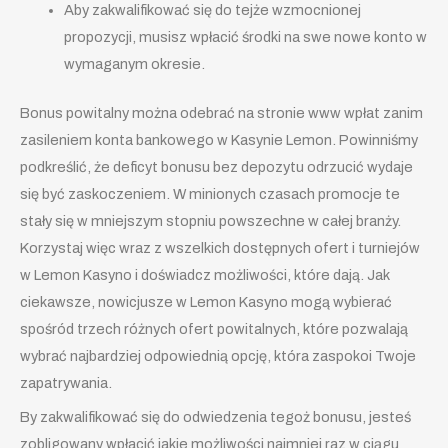
Aby zakwalifikować się do tejże wzmocnionej
propozycji, musisz wpłacić środki na swe nowe konto w
wymaganym okresie.
Bonus powitalny można odebrać na stronie www wpłat zanim
zasileniem konta bankowego w Kasynie Lemon. Powinniśmy
podkreślić, że deficyt bonusu bez depozytu odrzucić wydaje
się być zaskoczeniem. W minionych czasach promocje te
stały się w mniejszym stopniu powszechne w całej branży.
Korzystaj więc wraz z wszelkich dostępnych ofert i turniejów
w Lemon Kasyno i doświadcz możliwości, które dają. Jak
ciekawsze, nowicjusze w Lemon Kasyno mogą wybierać
spośród trzech różnych ofert powitalnych, które pozwalają
wybrać najbardziej odpowiednią opcję, która zaspokoi Twoje
zapatrywania.
By zakwalifikować się do odwiedzenia tegoż bonusu, jesteś
zobligowany wpłacić jakie możliwości najmniej raz w ciągu