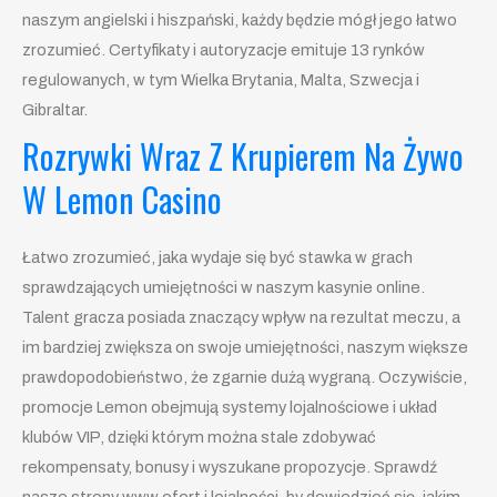
naszym angielski i hiszpański, każdy będzie mógł jego łatwo
zrozumieć. Certyfikaty i autoryzacje emituje 13 rynków
regulowanych, w tym Wielka Brytania, Malta, Szwecja i
Gibraltar.
Rozrywki Wraz Z Krupierem Na Żywo
W Lemon Casino
Łatwo zrozumieć, jaka wydaje się być stawka w grach
sprawdzających umiejętności w naszym kasynie online.
Talent gracza posiada znaczący wpływ na rezultat meczu, a
im bardziej zwiększa on swoje umiejętności, naszym większe
prawdopodobieństwo, że zgarnie dużą wygraną. Oczywiście,
promocje Lemon obejmują systemy lojalnościowe i układ
klubów VIP, dzięki którym można stale zdobywać
rekompensaty, bonusy i wyszukane propozycje. Sprawdź
nasze strony www ofert i lojalności, by dowiedzieć się, jakim