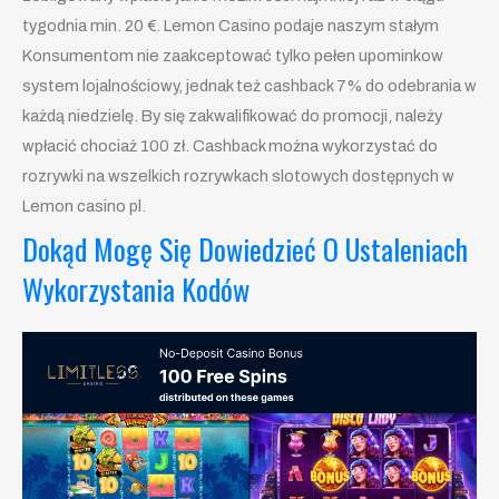
tygodnia min. 20 €. Lemon Casino podaje naszym stałym
Konsumentom nie zaakceptować tylko pełen upominkow
system lojalnościowy, jednak też cashback 7% do odebrania w
każdą niedzielę. By się zakwalifikować do promocji, należy
wpłacić chociaż 100 zł. Cashback można wykorzystać do
rozrywki na wszelkich rozrywkach slotowych dostępnych w
Lemon casino pl.
Dokąd Mogę Się Dowiedzieć O Ustaleniach
Wykorzystania Kodów