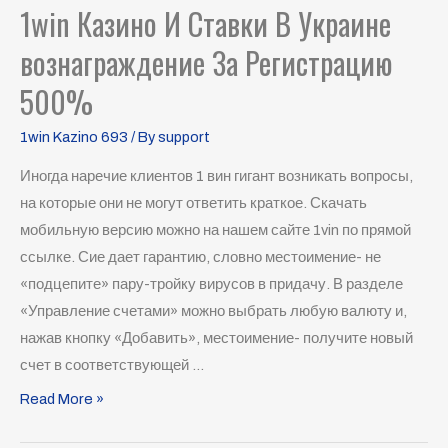
1win Казино И Ставки В Украине
1win
Казино
вознаграждение За Регистрацию
И
500%
Ставки
В
1win Kazino 693
/ By
support
Украине
Иногда наречие клиентов 1 вин гигант возникать вопросы,
вознаграждение
на которые они не могут ответить краткое. Скачать
За
мобильную версию можно на нашем сайте 1vin по прямой
Регистрацию
ссылке. Сие дает гарантию, словно местоимение- не
500%
«подцепите» пару-тройку вирусов в придачу. В разделе
«Управление счетами» можно выбрать любую валюту и,
нажав кнопку «Добавить», местоимение- получите новый
счет в соответствующей …
Read More »