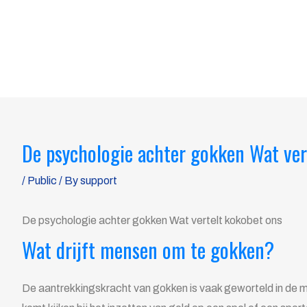
Skip
to
content
De psychologie achter gokken Wat ver
Post
navigation
/
Public
/ By
support
De psychologie achter gokken Wat vertelt kokobet ons
Wat drijft mensen om te gokken?
De aantrekkingskracht van gokken is vaak geworteld in de m