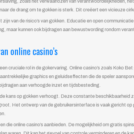
verslaving, zoals het verwaarlozen van verantwoordelijkheden, het
ar de drang om te gokken is sterk. Dit creëert een vicieuze cirke
ust zijn van de risico’s van gokken. Educatie en open communica
ring, maar kunnen ook bijdragen aan bewustwording rondom veran
n online casino’s
 een cruciale rol in de gokervaring. Online casino’s zoals Koko 
 aantrekkelijke graphics en geluidseffecten die de speler aanspo
 bijdragen aan verhoogde inzet en tijdsbesteding.
at de kans op gokken verhoogt. Deze constante beschikbaarheid z
ergroot. Het ontwerp van de gebruikersinterface is vaak gericht 
en.
sen die online casino’s aanbieden. De mogelijkheid om gratis spi
an waren. Dit kan het gevoel van controle verminderen en de ka