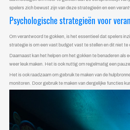
spelers zich bewust zijn van deze strategieën en een ver
Psychologische strategieën voor ver
Om verantwoord te gokken, is het essentieel dat spelers inz
strategie is om een vast budget vast te stellen en dit niet t
Daarnaast kan het helpen om het gokken te benaderen als een
weer leuk maken. Het is ook nuttig om regelmatig een pauze
Het is ook raadzaam om gebruik te maken van de hulpbronnen d
monitoren. Door gebruik te maken van dergelijke functies ku