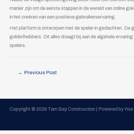
manier zijn om de eerste stappen in de wereld van online gok
in het creëren van een positieve gebruikerservaring.
Het platform is ontworpen met de speler in gedachten. De g
gokliefhebbers. Dit alles draagt bij aan de algehele ervari
spelers.
←
Previous Post
Copyright © 2026 Tam Bay Construction | Powered by Your