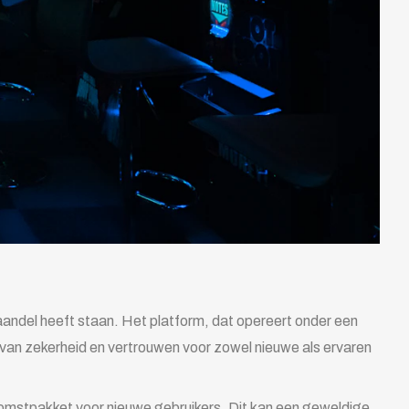
 vaandel heeft staan. Het platform, dat opereert onder een
 van zekerheid en vertrouwen voor zowel nieuwe als ervaren
omstpakket voor nieuwe gebruikers. Dit kan een geweldige