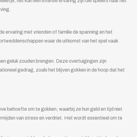
lletje; het kan een intense ervaring zijn die spelers naar het
ving.
de ervaring met vrienden of familie de spanning en het
 sportweddenschappen waar de uitkomst van het spel vaak
ie hen geluk zouden brengen. Deze overtuigingen zijn
ationeel gedrag, zoals het blijven gokken in de hoop dat het
e behoefte om te gokken, waarbij ze hun geld en tijd niet
mijden van stress en verdriet. Het wordt essentieel om te