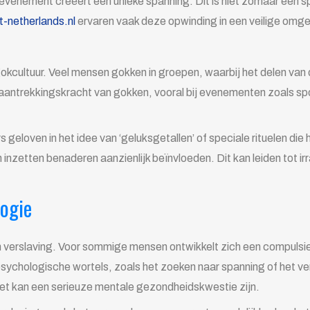
tevenement creëert een unieke spanning. Dit is niet zomaar een spe
t-netherlands.nl
ervaren vaak deze opwinding in een veilige omge
gokcultuur. Veel mensen gokken in groepen, waarbij het delen van 
de aantrekkingskracht van gokken, vooral bij evenementen zoals
rs geloven in het idee van ‘geluksgetallen’ of speciale rituelen d
nzetten benaderen aanzienlijk beïnvloeden. Dit kan leiden tot irr
logie
n verslaving. Voor sommige mensen ontwikkelt zich een compulsiev
ychologische wortels, zoals het zoeken naar spanning of het ver
 het kan een serieuze mentale gezondheidskwestie zijn.