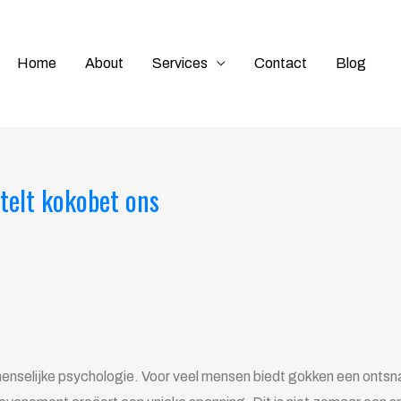
Home
About
Services
Contact
Blog
telt kokobet ons
enselijke psychologie. Voor veel mensen biedt gokken een ontsna