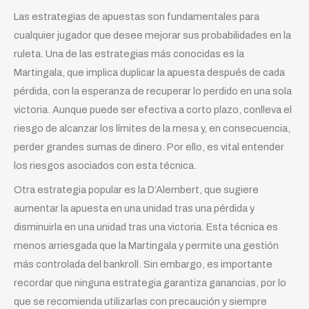
Las estrategias de apuestas son fundamentales para
cualquier jugador que desee mejorar sus probabilidades en la
ruleta. Una de las estrategias más conocidas es la
Martingala, que implica duplicar la apuesta después de cada
pérdida, con la esperanza de recuperar lo perdido en una sola
victoria. Aunque puede ser efectiva a corto plazo, conlleva el
riesgo de alcanzar los límites de la mesa y, en consecuencia,
perder grandes sumas de dinero. Por ello, es vital entender
los riesgos asociados con esta técnica.
Otra estrategia popular es la D’Alembert, que sugiere
aumentar la apuesta en una unidad tras una pérdida y
disminuirla en una unidad tras una victoria. Esta técnica es
menos arriesgada que la Martingala y permite una gestión
más controlada del bankroll. Sin embargo, es importante
recordar que ninguna estrategia garantiza ganancias, por lo
que se recomienda utilizarlas con precaución y siempre