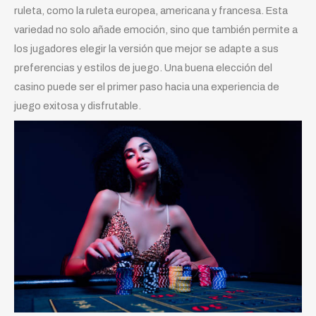
ruleta, como la ruleta europea, americana y francesa. Esta
variedad no solo añade emoción, sino que también permite a
los jugadores elegir la versión que mejor se adapte a sus
preferencias y estilos de juego. Una buena elección del
casino puede ser el primer paso hacia una experiencia de
juego exitosa y disfrutable.