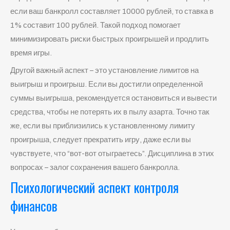
если ваш банкролл составляет 10000 рублей, то ставка в
1% составит 100 рублей. Такой подход помогает
минимизировать риски быстрых проигрышей и продлить
время игры.
Другой важный аспект – это установление лимитов на
выигрыш и проигрыш. Если вы достигли определенной
суммы выигрыша, рекомендуется остановиться и вывести
средства, чтобы не потерять их в пылу азарта. Точно так
же, если вы приблизились к установленному лимиту
проигрыша, следует прекратить игру, даже если вы
чувствуете, что “вот-вот отыграетесь”. Дисциплина в этих
вопросах – залог сохранения вашего банкролла.
Психологический аспект контроля
финансов