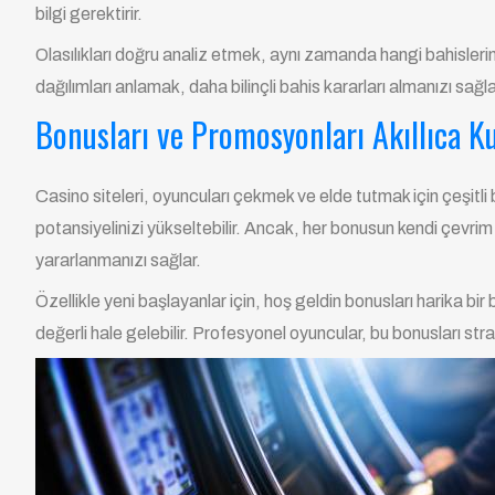
bilgi gerektirir.
Olasılıkları doğru analiz etmek, aynı zamanda hangi bahislerin 
dağılımları anlamak, daha bilinçli bahis kararları almanızı sağl
Bonusları ve Promosyonları Akıllıca K
Casino siteleri, oyuncuları çekmek ve elde tutmak için çeşitl
potansiyelinizi yükseltebilir. Ancak, her bonusun kendi çevrim
yararlanmanızı sağlar.
Özellikle yeni başlayanlar için, hoş geldin bonusları harika bi
değerli hale gelebilir. Profesyonel oyuncular, bu bonusları strat