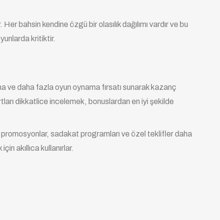
 Her bahsin kendine özgü bir olasılık dağılımı vardır ve bu
unlarda kritiktir.
tırma ve daha fazla oyun oynama fırsatı sunarak kazanç
tları dikkatlice incelemek, bonuslardan en iyi şekilde
nli promosyonlar, sadakat programları ve özel teklifler daha
in akıllıca kullanırlar.