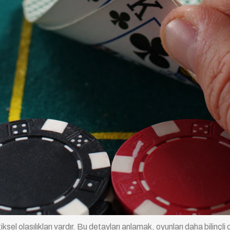
ksel olasılıkları vardır. Bu detayları anlamak, oyunları daha bilinçl