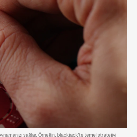
i oynamanızı sağlar. Örneğin, blackjack’te temel stratejiyi