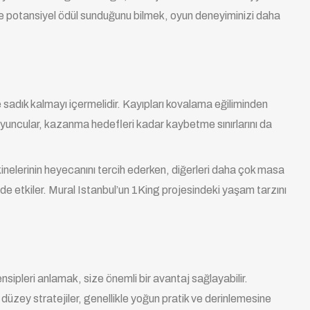
 ve potansiyel ödül sunduğunu bilmek, oyun deneyiminizi daha
e sadık kalmayı içermelidir. Kayıpları kovalama eğiliminden
yuncular, kazanma hedefleri kadar kaybetme sınırlarını da
kinelerinin heyecanını tercih ederken, diğerleri daha çok masa
 de etkiler. Mural Istanbul’un 1King projesindeki yaşam tarzını
ipleri anlamak, size önemli bir avantaj sağlayabilir.
 düzey stratejiler, genellikle yoğun pratik ve derinlemesine