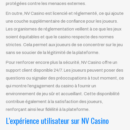
protégées contre les menaces externes.
En outre, NV Casino est licencié et réglementé, ce qui ajoute
une couche supplémentaire de confiance pour les joueurs.
Les organismes de réglementation veillent à ce que les jeux
soient équitables et que le casino respecte des normes
strictes. Cela permet aux joueurs de se concentrer sur le jeu
sans se soucier de la légitimité de la plateforme.
Pour renforcer encore plus la sécurité, NV Casino offre un
support client disponible 24/7. Les joueurs peuvent poser des
questions ou signaler des préoccupations à tout moment, ce
qui montre l’engagement du casino à fournir un
environnement de jeu sûr et accueillant. Cette disponibilité
contribue également à la satisfaction des joueurs,
renforçant ainsi leur fidélité à la plateforme.
L’expérience utilisateur sur NV Casino