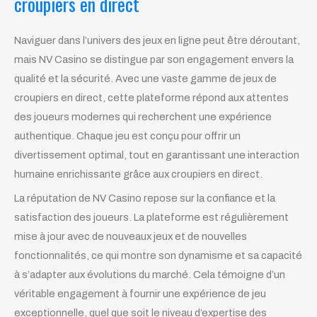
croupiers en direct
Naviguer dans l’univers des jeux en ligne peut être déroutant,
mais NV Casino se distingue par son engagement envers la
qualité et la sécurité. Avec une vaste gamme de jeux de
croupiers en direct, cette plateforme répond aux attentes
des joueurs modernes qui recherchent une expérience
authentique. Chaque jeu est conçu pour offrir un
divertissement optimal, tout en garantissant une interaction
humaine enrichissante grâce aux croupiers en direct.
La réputation de NV Casino repose sur la confiance et la
satisfaction des joueurs. La plateforme est régulièrement
mise à jour avec de nouveaux jeux et de nouvelles
fonctionnalités, ce qui montre son dynamisme et sa capacité
à s’adapter aux évolutions du marché. Cela témoigne d’un
véritable engagement à fournir une expérience de jeu
exceptionnelle, quel que soit le niveau d’expertise des