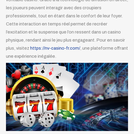
les joueurs peuvent interagir avec des croupiers
professionnels, tout en étant dans le confort de leur foyer.
Cette interaction en temps réel permet de recréer
l’excitation et le suspense que l’on ressent dans un casino
physique, rendant ainsi le jeu plus engageant. Pour en savoir
plus, visitez
https://nv-casino-fr.com/
, une plateforme offrant
une expérience inégalée.