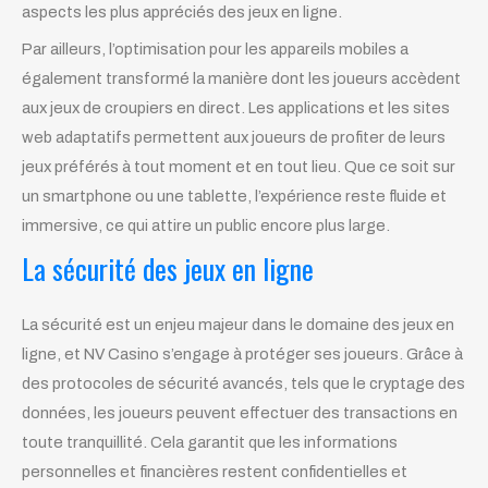
aspects les plus appréciés des jeux en ligne.
Par ailleurs, l’optimisation pour les appareils mobiles a
également transformé la manière dont les joueurs accèdent
aux jeux de croupiers en direct. Les applications et les sites
web adaptatifs permettent aux joueurs de profiter de leurs
jeux préférés à tout moment et en tout lieu. Que ce soit sur
un smartphone ou une tablette, l’expérience reste fluide et
immersive, ce qui attire un public encore plus large.
La sécurité des jeux en ligne
La sécurité est un enjeu majeur dans le domaine des jeux en
ligne, et NV Casino s’engage à protéger ses joueurs. Grâce à
des protocoles de sécurité avancés, tels que le cryptage des
données, les joueurs peuvent effectuer des transactions en
toute tranquillité. Cela garantit que les informations
personnelles et financières restent confidentielles et