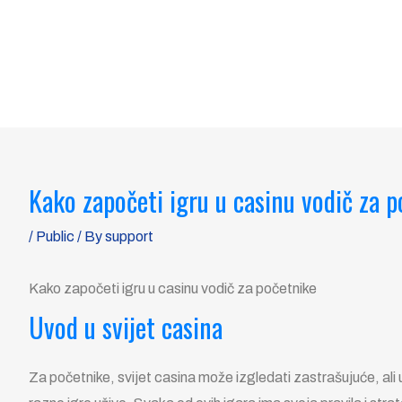
Skip
to
content
Kako započeti igru u casinu vodič za 
Post
navigation
/
Public
/ By
support
Kako započeti igru u casinu vodič za početnike
Uvod u svijet casina
Za početnike, svijet casina može izgledati zastrašujuće, ali 