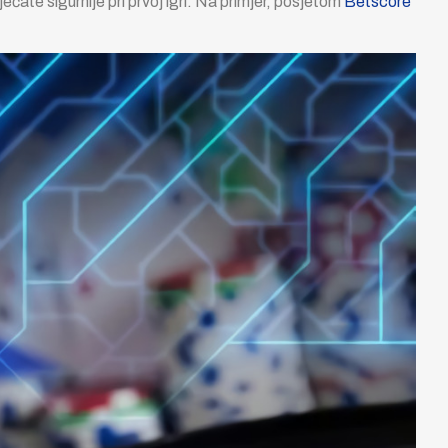
ćate sigurnije pri prvoj igri. Na primjer, posjetom
Betscore