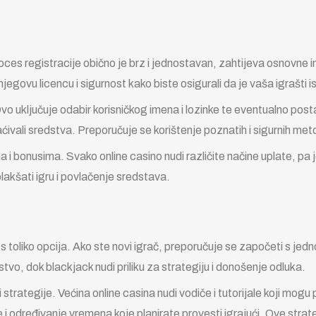
Proces registracije obično je brz i jednostavan, zahtijeva osnovne
njegovu licencu i sigurnost kako biste osigurali da je vaša igrašti 
Ovo uključuje odabir korisničkog imena i lozinke te eventualno pos
vali sredstva. Preporučuje se korištenje poznatih i sigurnih metod
a i bonusima. Svako online casino nudi različite načine uplate, p
akšati igru i povlačenje sredstava.
toliko opcija. Ako ste novi igrač, preporučuje se započeti s jed
tvo, dok blackjack nudi priliku za strategiju i donošenje odluka.
 strategije. Većina online casina nudi vodiče i tutorijale koji mo
ke i određivanje vremena koje planirate provesti igrajući. Ove st