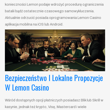
konieczności Lemon podaje wdrożyć procedurę ograniczenia
batalii bądź ostatecznie czasowego samowykluczenia.
Aktualnie odrzucić posiada oprogramowania Lemon Casino
aplikacja mobilna na iOS lub Android.
Bezpieczeństwo I Lokalne Propozycje
W Lemon Casino
Wśród dostępnych opcji płatniczych posiadasz Blik lub Skrill w
kasynie, jednak też krypto, Visę, Mastercard i wiele