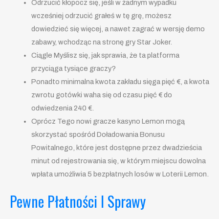
Odrzucić kłopocz się, jeśli w żadnym wypadku
wcześniej odrzucić grałeś w tę grę, możesz
dowiedzieć się więcej, a nawet zagrać w wersję demo
zabawy, wchodząc na stronę gry Star Joker.
Ciągle Myślisz się, jak sprawia, że ta platforma
przyciąga tysiące graczy?
Ponadto minimalna kwota zakładu sięga pięć €, a kwota
zwrotu gotówki waha się od czasu pięć € do
odwiedzenia 240 €.
Oprócz Tego nowi gracze kasyno Lemon mogą
skorzystać spośród Doładowania Bonusu
Powitalnego, które jest dostępne przez dwadzieścia
minut od rejestrowania się, w którym miejscu dowolna
wpłata umożliwia 5 bezpłatnych losów w Loterii Lemon.
Pewne Płatności I Sprawy