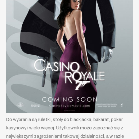
Do wybrania są ruletki, stoły do blackjacka, bakarat, poker
kasynowy i wiele więcej. Użytkownik może zapoznać się z
największymi zagrożeniami takowej działalności, a w razie