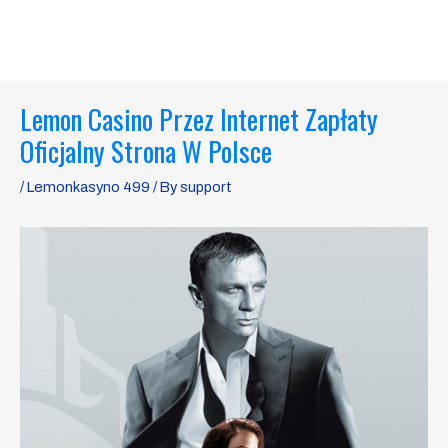
Skip
MAI
to
ME
content
Post
Lemon Casino Przez Internet Zapłaty ️
navigation
Oficjalny Strona W Polsce
/
Lemonkasyno 499
/ By
support