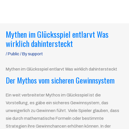
Skip
MAI
to
ME
content
Post
Mythen im Glücksspiel entlarvt Was
navigation
wirklich dahintersteckt
/
Public
/ By
support
Mythen im Glücksspiel entlarvt Was wirklich dahintersteckt
Der Mythos vom sicheren Gewinnsystem
Ein weit verbreiteter Mythos im Glücksspiel ist die
Vorstellung, es gäbe ein sicheres Gewinnsystem, das
unweigerlich zu Gewinnen führt. Viele Spieler glauben, dass
sie durch mathematische Formeln oder bestimmte
Strategien ihre Gewinnchancen erhöhen können. In der