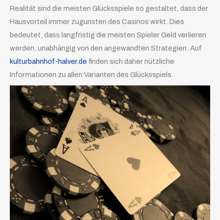
Realität sind die meisten Glücksspiele so gestaltet, dass der
Hausvorteil immer zugunsten des Casinos wirkt. Dies
bedeutet, dass langfristig die meisten Spieler Geld verlieren
werden, unabhängig von den angewandten Strategien. Auf
kulturbahnhof-halver.de
finden sich daher nützliche
Informationen zu allen Varianten des Glücksspiels.