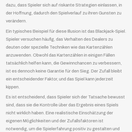
dazu, dass Spieler sich auf riskante Strategien einlassen, in
der Hoffnung, dadurch den Spielverlauf zu ihren Gunsten zu
verändern.
Ein typisches Beispiel für diese Illusion ist das Blackjack-Spiel.
Spieler versuchen häufig, das Verhalten des Dealers zu
deuten oder spezielle Techniken wie das Kartenzählen
anzuwenden. Obwohl das Kartenzählen in einigen Fällen
tatsächlich helfen kann, die Gewinnchancen zu verbessern,
ist es dennoch keine Garantie für den Sieg. Der Zufall bleibt
ein entscheidender Faktor, und das Spiel kann jederzeit
kippen.
Es ist entscheidend, dass Spieler sich der Tatsache bewusst
sind, dass sie die Kontrolle über das Ergebnis eines Spiels
nicht wirklich haben. Eine realistische Einschätzung der
eigenen Möglichkeiten und der Zufallsfaktoren ist
notwendig, um die Spielerfahrung positiv zu gestalten und