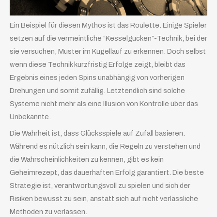
Ein Beispiel für diesen Mythos ist das Roulette. Einige Spieler
setzen auf die vermeintliche “Kesselgucken”-Technik, bei der
sie versuchen, Muster im Kugellauf zu erkennen. Doch selbst
wenn diese Technik kurzfristig Erfolge zeigt, bleibt das
Ergebnis eines jeden Spins unabhängig von vorherigen
Drehungen und somit zufällig. Letztendlich sind solche
Systeme nicht mehr als eine Illusion von Kontrolle über das
Unbekannte.
Die Wahrheit ist, dass Glücksspiele auf Zufall basieren.
Während es nützlich sein kann, die Regeln zu verstehen und
die Wahrscheinlichkeiten zu kennen, gibt es kein
Geheimrezept, das dauerhaften Erfolg garantiert. Die beste
Strategie ist, verantwortungsvoll zu spielen und sich der
Risiken bewusst zu sein, anstatt sich auf nicht verlässliche
Methoden zu verlassen.