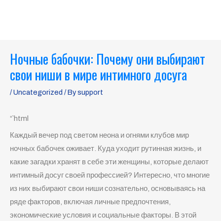
Skip
MAI
to
ME
content
Post
Ночные бабочки: Почему они выбирают
navigation
свои ниши в мире интимного досуга
/
Uncategorized
/ By
support
“`html
Каждый вечер под светом неона и огнями клубов мир
ночных бабочек оживает. Куда уходит рутинная жизнь, и
какие загадки хранят в себе эти женщины, которые делают
интимный досуг своей профессией? Интересно, что многие
из них выбирают свои ниши сознательно, основываясь на
ряде факторов, включая личные предпочтения,
экономические условия и социальные факторы. В этой