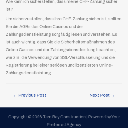
Wie kann ich sicherstellen, dass meine CHF-Zahlung sicher
ist?
Um sicherzustellen, dass Ihre CHF-Zahlung sicher ist, sollten
Sie die AGBs des Online Casinos und der
Zahlungsdienstleistung sorgfältig lesen und verstehen. Es
ist auch wichtig, dass Sie die Sicherheitsmaßnahmen des
Online Casinos und der Zahlungsdienstleistung beachten,
wie z.B. die Verwendung von SSL-Verschlüsselung und die
Registrierung bei einer seriösen und lizenzierten Online-
Zahlungsdienstleistung.
←
Previous Post
Next Post
→
Copyright © 2026 Tam Bay Construction | Powered by Your
Preferred Agency