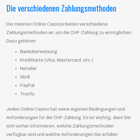
Die verschiedenen Zahlungsmethoden
Die meisten Online Casinos bieten verschiedene
Zahlungsmethoden an, um die CHF-Zahlung zu ermöglichen.
Dazu gehören:
Banküberweisung
Kreditkarte (Visa, Mastercard, etc.)
Neteller
Skrill
PayPal
Trustly
Jedes Online Casino hat seine eigenen Bedingungen und
Anforderungen für die CHF-Zahlung. Es ist wichtig, dass Sie
sich vorher informieren, welche Zahlungsmethoden
verfügbar sind und welche Anforderungen Sie erfüllen