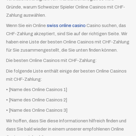
Gründe, warum Schweizer Spieler Online Casinos mit CHF-
Zahlung auswählen.
Wenn Sie ein Online
swiss online casino
Casino suchen, das
CHF-Zahlung akzeptiert, sind Sie auf der richtigen Seite. Wir
haben eine Liste der besten Online Casinos mit CHF-Zahlung
für Sie zusammengestellt, die Sie unten finden können.
Die besten Online Casinos mit CHF-Zahlung:
Die folgende Liste enthält einige der besten Online Casinos
mit CHF-Zahlung:
• [Name des Online Casinos 1]
• [Name des Online Casinos 2]
• [Name des Online Casinos 3]
Wir hoffen, dass Sie diese Informationen hilfreich finden und
dass Sie bald wieder in einem unserer empfohlenen Online