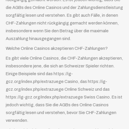
die AGBs des Online Casinos und der Zahlungsdienstleistung
sorgfältig lesen und verstehen. Es gibt auch Fälle, in denen
CHF-Zahlungen nicht rückgängig gemacht werden können,
insbesondere wenn Sie den Betrag über die maximale
Auszahlung hinausgegangen sind.
Welche Online Casinos akzeptieren CHF-Zahlungen?
Es gibt viele Online Casinos, die CHF-Zahlungen akzeptieren,
insbesondere jene, die sich an Schweizer Spieler richten.
Einige Beispiele sind das https://ig-
gcz.org/index.php/extrazuege Casino, das https://ig-
gcz.org/index.php/extrazuege Online Schweiz und das
https://ig-gcz.org/index.php/extrazuege Swiss Casino. Es ist
jedoch wichtig, dass Sie die AGBs des Online Casinos
sorgfältig lesen und verstehen, bevor Sie CHF-Zahlungen
verwenden.