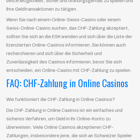
beste Möglichkeit, sicher und ordnungsgemäß zu spielen und
Ihre Geldtransaktionen zu tätigen.
Wenn Sie nach einem Online-Swiss-Casino oder einem
Swiss-Online-Casino suchen, das CHF-Zahlung akzeptiert,
sollten Sie sich an die ESK wenden und sich über die Liste der
lizenzierten Online-Casinos informieren. Sie können auch
recherchieren und sich über die Sicherheit und
Zuverlässigkeit des Casinos informieren, bevor Sie sich
entscheiden, ein Online-Casino mit CHF-Zahlung zu spielen.
FAQ: CHF-Zahlung in Online Casinos
Wie funktioniert die CHF-Zahlung in Online Casinos?
Die CHF-Zahlung in Online Casinos ist ein einfaches und
sicheres Verfahren, um Geld in Ihr Online-Konto zu
überweisen. Viele Online Casinos akzeptieren CHF-
Zahlungen, insbesondere jene, die sich an Schweizer Spieler