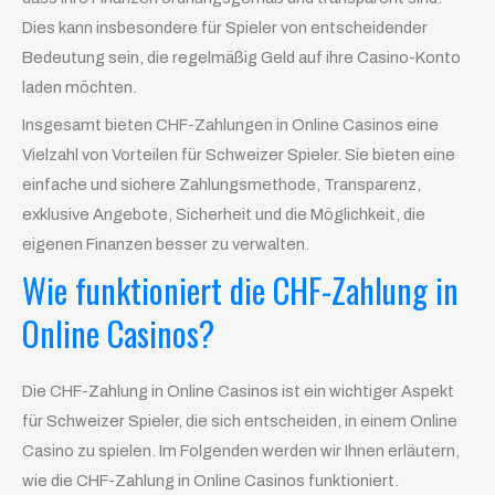
Dies kann insbesondere für Spieler von entscheidender
Bedeutung sein, die regelmäßig Geld auf ihre Casino-Konto
laden möchten.
Insgesamt bieten CHF-Zahlungen in Online Casinos eine
Vielzahl von Vorteilen für Schweizer Spieler. Sie bieten eine
einfache und sichere Zahlungsmethode, Transparenz,
exklusive Angebote, Sicherheit und die Möglichkeit, die
eigenen Finanzen besser zu verwalten.
Wie funktioniert die CHF-Zahlung in
Online Casinos?
Die CHF-Zahlung in Online Casinos ist ein wichtiger Aspekt
für Schweizer Spieler, die sich entscheiden, in einem Online
Casino zu spielen. Im Folgenden werden wir Ihnen erläutern,
wie die CHF-Zahlung in Online Casinos funktioniert.