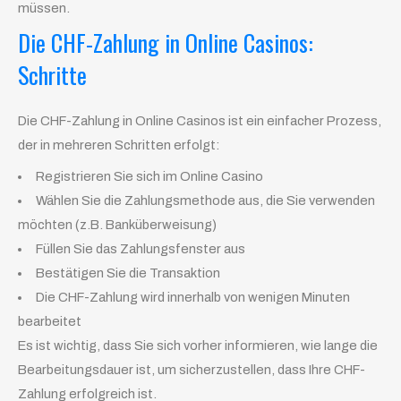
müssen.
Die CHF-Zahlung in Online Casinos:
Schritte
Die CHF-Zahlung in Online Casinos ist ein einfacher Prozess,
der in mehreren Schritten erfolgt:
Registrieren Sie sich im Online Casino
Wählen Sie die Zahlungsmethode aus, die Sie verwenden
möchten (z.B. Banküberweisung)
Füllen Sie das Zahlungsfenster aus
Bestätigen Sie die Transaktion
Die CHF-Zahlung wird innerhalb von wenigen Minuten
bearbeitet
Es ist wichtig, dass Sie sich vorher informieren, wie lange die
Bearbeitungsdauer ist, um sicherzustellen, dass Ihre CHF-
Zahlung erfolgreich ist.