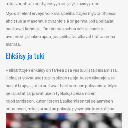
mikä voi johtaa eristyneisyyteen ja yksinäisyyteen.
Myös mielenterveys voi kärsiä pelihaittojen myötä. Stressi,
ahdistus ja masennus ovat yleisiä ongelmia, joita pelaajat
saattavat kohdata. On tärkeää puhua näistä asioista
avoimesti ja hakea apua, jos pelihaitat alkavat hallita omaa
elämää.
Ehkäisy ja tuki
Pelihaittojen ehkäisy on tärkeä osa vastuullista pelaamista.
Pelaajat voivat asettaa itselleen rajoja, kuten aikarajoja tai
budjettirajoja, jotka auttavat hallitsemaan pelaamista. Myös
pelialustat tarjoavat usein työkaluja pelaamisen
rajoittamiseen, kuten itsensä sulkemisen tai pelaamisen
seurannan, mikä voi auttaa pelaajia pysymään kontrollissa.