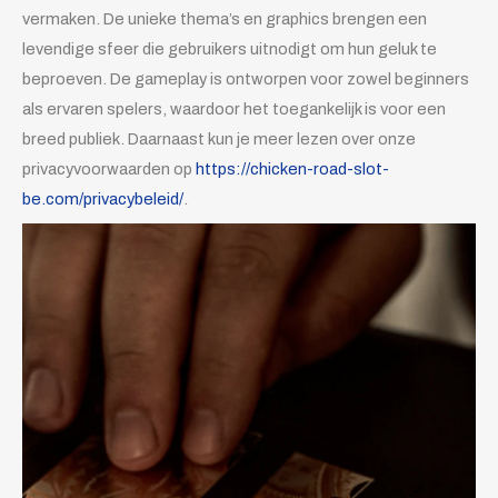
vermaken. De unieke thema’s en graphics brengen een
levendige sfeer die gebruikers uitnodigt om hun geluk te
beproeven. De gameplay is ontworpen voor zowel beginners
als ervaren spelers, waardoor het toegankelijk is voor een
breed publiek. Daarnaast kun je meer lezen over onze
privacyvoorwaarden op
https://chicken-road-slot-
be.com/privacybeleid/
.