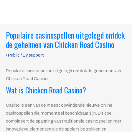
Skip
MAI
to
ME
content
Post
Populaire casinospellen uitgelegd ontdek
navigation
de geheimen van Chicken Road Casino
/
Public
/ By
support
Populaire casinospellen uitgelegd ontdek de geheimen van
Chicken Road Casino
Wat is Chicken Road Casino?
Casino is een van de meest opwindende nieuwe online
casinospellen die momenteel beschikbaar zijn. Dit spel
combineert de spanning van traditionele casinospellen met
innovatieve elementen die de spelers betrekken en