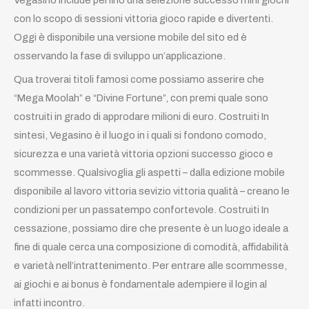
con lo scopo di sessioni vittoria gioco rapide e divertenti.
Oggi è disponibile una versione mobile del sito ed è
osservando la fase di sviluppo un’applicazione.
Qua troverai titoli famosi come possiamo asserire che
“Mega Moolah” e “Divine Fortune”, con premi quale sono
costruiti in grado di approdare milioni di euro. Costruiti In
sintesi, Vegasino è il luogo in i quali si fondono comodo,
sicurezza e una varietà vittoria opzioni successo gioco e
scommesse. Qualsivoglia gli aspetti – dalla edizione mobile
disponibile al lavoro vittoria sevizio vittoria qualità – creano le
condizioni per un passatempo confortevole. Costruiti In
cessazione, possiamo dire che presente è un luogo ideale a
fine di quale cerca una composizione di comodità, affidabilità
e varietà nell’intrattenimento. Per entrare alle scommesse,
ai giochi e ai bonus è fondamentale adempiere il login al
infatti incontro.