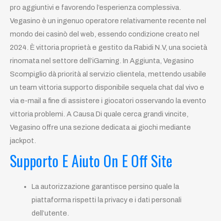
pro aggiuntivi e favorendo l’esperienza complessiva.
Vegasino è un ingenuo operatore relativamente recente nel
mondo dei casinò del web, essendo condizione creato nel
2024. È vittoria proprietà e gestito da Rabidi N.V, una società
rinomata nel settore dell’iGaming. In Aggiunta, Vegasino
Scompiglio dà priorità al servizio clientela, mettendo usabile
un team vittoria supporto disponibile sequela chat dal vivo e
via e-mail a fine di assistere i giocatori osservando la evento
vittoria problemi. A Causa Di quale cerca grandi vincite,
Vegasino offre una sezione dedicata ai giochi mediante
jackpot.
Supporto E Aiuto On E Off Site
La autorizzazione garantisce persino quale la
piattaforma rispetti la privacy e i dati personali
dell’utente.