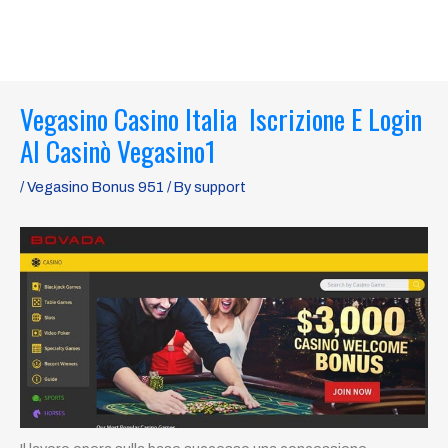
Skip
MAI
to
ME
content
Post
Vegasino Casino Italia ️ Iscrizione E Login
navigation
Al Casinò Vegasino1
/
Vegasino Bonus 951
/ By
support