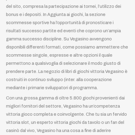
del sito, compresa la partecipazione ai tornei, l’utilizzo dei
bonus e i depositi. In Aggiunta ai giochi, la sezione
scommesse sportive ha l’opportunità di pronosticare i
risultati successo partite ed eventi che coprono un’ampia
gamma successo discipline. Su Vegasino avvengono
disponibili differenti formati, come possiamo ammettere che
scommesse singole, espresse e altre opzioni il quale
permettono a qualsivoglia di selezionare il modo giusto di
prendere parte. La negozio di libri di giochi vittoria Vegasino è
costruiti in continuo sviluppo (inter. alla cooperazione
mediante i primarie sviluppatori di programma.
Con una grossa gamma di oltre 5.800 giochi provenienti dai
migliori fornitori del settore, Vegasino ha un’competenza
vittoria gioco completa e coinvolgente. Che tu sia un fervido
vittoria slot, un esperto vittoria giochi da tavolo o un fan del
casinò dal vivo, Vegasino ha una cosa a fine di aderire