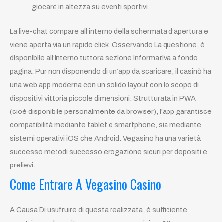
giocare in altezza su eventi sportivi.
La live-chat compare all’interno della schermata d’apertura e
viene aperta via un rapido click. Osservando La questione, è
disponibile all’interno tuttora sezione informativa a fondo
pagina. Pur non disponendo di un’app da scaricare, il casinò ha
una web app moderna con un solido layout con lo scopo di
dispositivi vittoria piccole dimensioni. Strutturata in PWA
(cioè disponibile personalmente da browser), l’app garantisce
compatibilità mediante tablet e smartphone, sia mediante
sistemi operativi iOS che Android. Vegasino ha una varietà
successo metodi successo erogazione sicuri per depositi e
prelievi.
Come Entrare A Vegasino Casino
A Causa Di usufruire di questa realizzata, è sufficiente