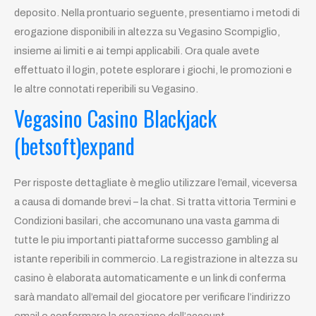
deposito. Nella prontuario seguente, presentiamo i metodi di
erogazione disponibili in altezza su Vegasino Scompiglio,
insieme ai limiti e ai tempi applicabili. Ora quale avete
effettuato il login, potete esplorare i giochi, le promozioni e
le altre connotati reperibili su Vegasino.
Vegasino Casino Blackjack
(betsoft)expand
Per risposte dettagliate è meglio utilizzare l’email, viceversa
a causa di domande brevi – la chat. Si tratta vittoria Termini e
Condizioni basilari, che accomunano una vasta gamma di
tutte le piu importanti piattaforme successo gambling al
istante reperibili in commercio. La registrazione in altezza su
casino è elaborata automaticamente e un link di conferma
sarà mandato all’email del giocatore per verificare l’indirizzo
email e confermare la creazione dell’account.