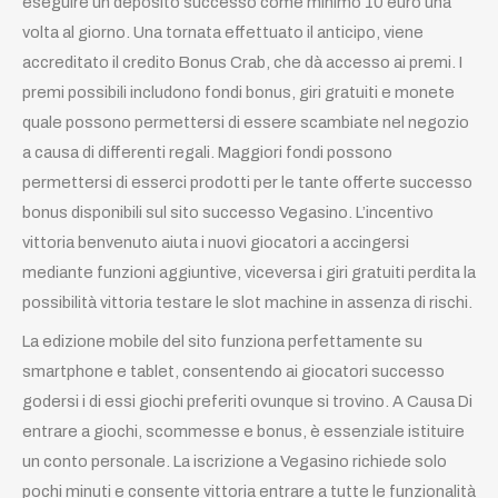
eseguire un deposito successo come minimo 10 euro una
volta al giorno. Una tornata effettuato il anticipo, viene
accreditato il credito Bonus Crab, che dà accesso ai premi. I
premi possibili includono fondi bonus, giri gratuiti e monete
quale possono permettersi di essere scambiate nel negozio
a causa di differenti regali. Maggiori fondi possono
permettersi di esserci prodotti per le tante offerte successo
bonus disponibili sul sito successo Vegasino. L’incentivo
vittoria benvenuto aiuta i nuovi giocatori a accingersi
mediante funzioni aggiuntive, viceversa i giri gratuiti perdita la
possibilità vittoria testare le slot machine in assenza di rischi.
La edizione mobile del sito funziona perfettamente su
smartphone e tablet, consentendo ai giocatori successo
godersi i di essi giochi preferiti ovunque si trovino. A Causa Di
entrare a giochi, scommesse e bonus, è essenziale istituire
un conto personale. La iscrizione a Vegasino richiede solo
pochi minuti e consente vittoria entrare a tutte le funzionalità