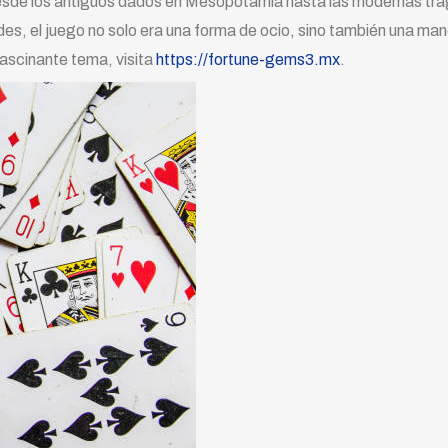
 Desde los antiguos dados en Mesopotamia hasta las modernas t
es, el juego no solo era una forma de ocio, sino también una man
ascinante tema, visita
https://fortune-gems3.mx
.