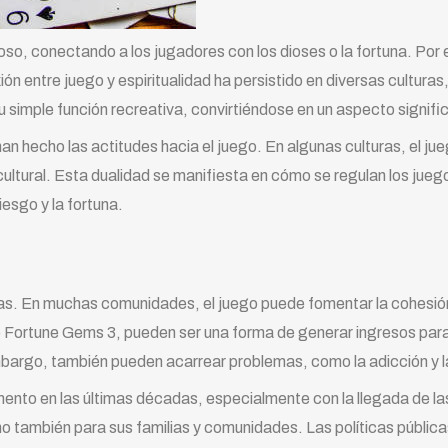
oso, conectando a los jugadores con los dioses o la fortuna. Por 
ón entre juego y espiritualidad ha persistido en diversas cultura
su simple función recreativa, convirtiéndose en un aspecto signific
n hecho las actitudes hacia el juego. En algunas culturas, el ju
ltural. Esta dualidad se manifiesta en cómo se regulan los juego
iesgo y la fortuna.
jas. En muchas comunidades, el juego puede fomentar la cohesió
 Fortune Gems 3, pueden ser una forma de generar ingresos para
bargo, también pueden acarrear problemas, como la adicción y la
mento en las últimas décadas, especialmente con la llegada de la
o también para sus familias y comunidades. Las políticas públi