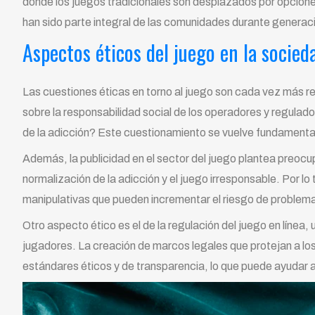
donde los juegos tradicionales son desplazados por opciones
han sido parte integral de las comunidades durante generacio
Aspectos éticos del juego en la socie
Las cuestiones éticas en torno al juego son cada vez más re
sobre la responsabilidad social de los operadores y regulad
de la adicción? Este cuestionamiento se vuelve fundamental
Además, la publicidad en el sector del juego plantea preocu
normalización de la adicción y el juego irresponsable. Por lo
manipulativas que pueden incrementar el riesgo de problema
Otro aspecto ético es el de la regulación del juego en línea
jugadores. La creación de marcos legales que protejan a lo
estándares éticos y de transparencia, lo que puede ayudar a 