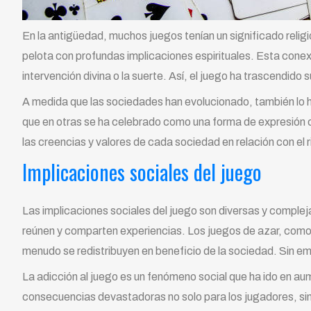
En la antigüedad, muchos juegos tenían un significado religi
pelota con profundas implicaciones espirituales. Esta conexi
intervención divina o la suerte. Así, el juego ha trascendido 
A medida que las sociedades han evolucionado, también lo ha
que en otras se ha celebrado como una forma de expresión cu
las creencias y valores de cada sociedad en relación con el r
Implicaciones sociales del juego
Las implicaciones sociales del juego son diversas y comple
reúnen y comparten experiencias. Los juegos de azar, como
menudo se redistribuyen en beneficio de la sociedad. Sin em
La adicción al juego es un fenómeno social que ha ido en au
consecuencias devastadoras no solo para los jugadores, sin