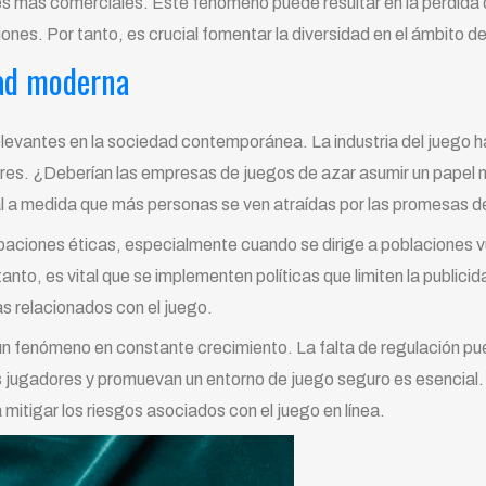
 más comerciales. Este fenómeno puede resultar en la pérdida de
nes. Por tanto, es crucial fomentar la diversidad en el ámbito del
dad moderna
levantes en la sociedad contemporánea. La industria del juego ha
ores. ¿Deberían las empresas de juegos de azar asumir un papel m
 a medida que más personas se ven atraídas por las promesas de 
paciones éticas, especialmente cuando se dirige a poblaciones v
 tanto, es vital que se implementen políticas que limiten la publi
s relacionados con el juego.
, un fenómeno en constante crecimiento. La falta de regulación pue
s jugadores y promuevan un entorno de juego seguro es esencial.
mitigar los riesgos asociados con el juego en línea.